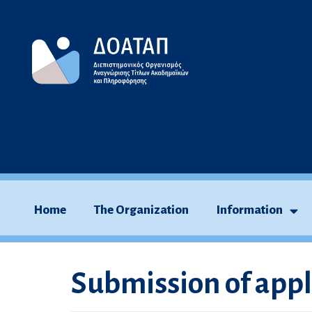
Skip
to
content
Home
The Organization
Information
Submission of appl