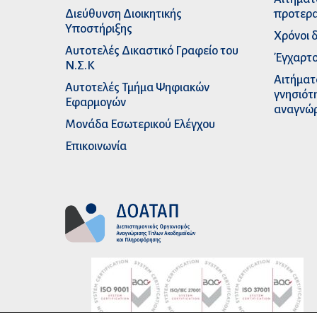
Διεύθυνση Διοικητικής
προτερα
Υποστήριξης
Χρόνοι 
Αυτοτελές Δικαστικό Γραφείο του
Έγχαρτο
Ν.Σ.Κ
Αιτήματ
Αυτοτελές Τμήμα Ψηφιακών
γνησιότ
Εφαρμογών
αναγνώ
Μονάδα Εσωτερικού Ελέγχου
Επικοινωνία