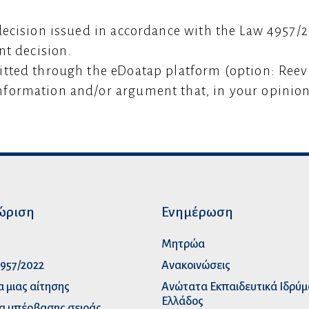
 decision issued in accordance with the Law 4957
nt decision.
itted through the eDoatap platform (option: Reev
nformation and/or argument that, in your opinion
ώριση
Ενημέρωση
p
Μητρώα
957/2022
Ανακοινώσεις
α μιας αίτησης
Ανώτατα Eκπαιδευτικά Iδρύ
Ελλάδος
α υπέρβασης σειράς