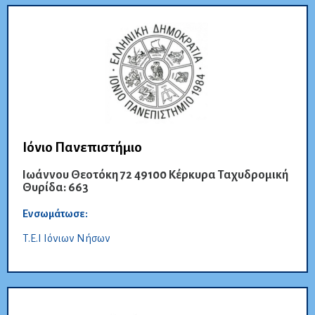
Ιόνιο Πανεπιστήμιο
Ιωάννου Θεοτόκη 72 49100 Κέρκυρα Ταχυδρομική
Θυρίδα: 663
Ενσωμάτωσε:
Τ.Ε.Ι Ιόνιων Νήσων