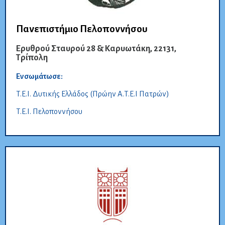
Πανεπιστήμιο Πελοποννήσου
Ερυθρού Σταυρού 28 & Καρυωτάκη, 22131,
Τρίπολη
Ενσωμάτωσε:
Τ.Ε.Ι. Δυτικής Ελλάδος (Πρώην Α.Τ.Ε.Ι Πατρών)
Τ.Ε.Ι. Πελοποννήσου