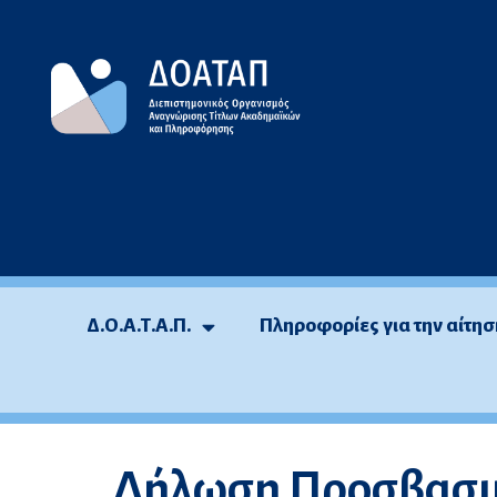
Μεταπηδήστε
στο
περιεχόμενο
Δ.Ο.Α.Τ.Α.Π.
Πληροφορίες για την αίτησ
Δήλωση Προσβασι