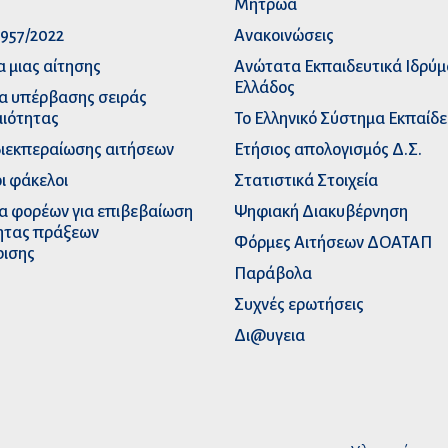
p
Μητρώα
957/2022
Ανακοινώσεις
α μιας αίτησης
Ανώτατα Eκπαιδευτικά Iδρύ
Ελλάδος
α υπέρβασης σειράς
ιότητας
Το Ελληνικό Σύστημα Εκπαίδ
διεκπεραίωσης αιτήσεων
Ετήσιος απολογισμός Δ.Σ.
ι φάκελοι
Στατιστικά Στοιχεία
α φορέων για επιβεβαίωση
Ψηφιακή Διακυβέρνηση
ητας πράξεων
Φόρμες Αιτήσεων ΔΟΑΤΑΠ
ρισης
Παράβολα
Συχνές ερωτήσεις
Δι@υγεια