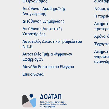
Ο Οργανισμός
eDoata
Διεύθυνση Ακαδημαϊκής
Νόμος 4
Αναγνώρισης
Η πορεί
Διεύθυνση Ενημέρωσης
Αιτήματ
Διεύθυνση Διοικητικής
προτερα
Υποστήριξης
Χρόνοι 
Αυτοτελές Δικαστικό Γραφείο του
Έγχαρτο
Ν.Σ.Κ
Αιτήματ
Αυτοτελές Τμήμα Ψηφιακών
γνησιότ
Εφαρμογών
αναγνώ
Μονάδα Εσωτερικού Ελέγχου
Επικοινωνία