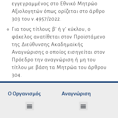
εγγεγραμμένος στο Εθνικό Μητρώο
Αξιολογητών όπως ορίζεται στο άρθρο
303 του ν.4957/2022.
Για τους τίτλους β’ ή γ’ κύκλου, ο
φάκελος ανατίθεται στον Προϊστάμενο
της Διεύθυνσης Ακαδημαϊκής
Αναγνώρισης ο οποίος εισηγείται στον
Πρόεδρο την αναγνώριση ή μη του
τίτλου με βάση τα Μητρώα του άρθρου
304.
Ο Οργανισμός
Αναγνώριση
Διεύθυνση Ακαδημαϊκής Αναγνώρισης
Διεύθυνση Διοικητικής Υποστήριξης
Αυτοτελές Δικαστικό Γραφείο του Ν.Σ.Κ
Αυτοτελές Τμήμα Ψηφιακών Εφαρμογών
Αιτήματα υπέρβασης σειράς προτεραιότητας
Χρόνοι διεκπεραίωσης αιτήσεων
Αιτήματα φορέων για επιβεβαίωση γνησιότητας πράξεων αναγνώρισης