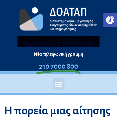
Μεταπηδήστε
Ανο
στο
περιεχόμενο
Νέα τηλεφωνική γραμμή
210 7000 800
Η πορεία μιας αίτησης