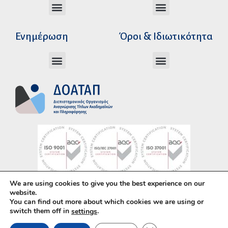
Διεύθυνση Ακαδημαϊκής Αναγνώρισης
Διεύθυνση Διοικητικής Υποστήριξης
Αυτοτελές Δικαστικό Γραφείο του Ν.Σ.Κ
Αυτοτελές Τμήμα Ψηφιακών Εφαρμογών
Αιτήματα υπέρβασης σειράς προτεραιότητας
Χρόνοι διεκπεραίωσης αιτήσεων
Αιτήματα φορέων για επιβεβαίωση γνησιότητας πράξεων αναγνώρισης
Ενημέρωση
Όροι & Ιδιωτικότητα
Ανώτατα Eκπαιδευτικά Iδρύματα Ελλάδος
Το Ελληνικό Σύστημα Εκπαίδευσης
Όροι Χρήσης – Δήλωση Απορρήτου
Πολιτική Προστασίας Προσωπικών Δεδομένων
Κώδικας Ηθικής και Επαγγελματικής
We are using cookies to give you the best experience on our
Υλοποίηση με χρήση του
Ανοικτού Λογισμικού
website.
You can find out more about which cookies we are using or
WordPress
• Άδεια χρήσης περιεχομένου:
CC–
switch them off in
.
settings
BY–SA