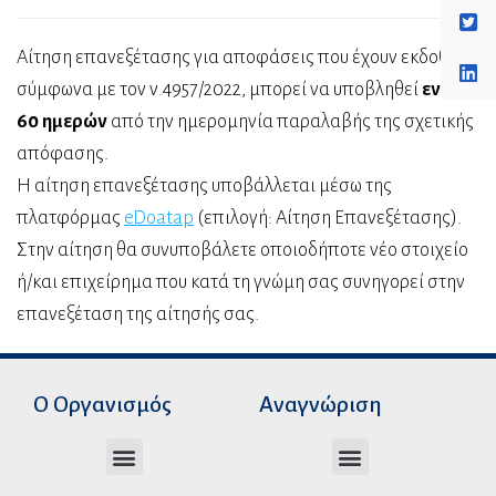
Αίτηση επανεξέτασης για αποφάσεις που έχουν εκδοθεί
σύμφωνα με τον ν.4957/2022, μπορεί να υποβληθεί
εντός
60 ημερών
από την ημερομηνία παραλαβής της σχετικής
απόφασης.
Η αίτηση επανεξέτασης υποβάλλεται μέσω της
πλατφόρμας
eDoatap
(επιλογή: Αίτηση Επανεξέτασης).
Στην αίτηση θα συνυποβάλετε οποιοδήποτε νέο στοιχείο
ή/και επιχείρημα που κατά τη γνώμη σας συνηγορεί στην
επανεξέταση της αίτησής σας.
Ο Οργανισμός
Αναγνώριση
Διεύθυνση Ακαδημαϊκής Αναγνώρισης
Διεύθυνση Διοικητικής Υποστήριξης
Αυτοτελές Δικαστικό Γραφείο του Ν.Σ.Κ
Αυτοτελές Τμήμα Ψηφιακών Εφαρμογών
Αιτήματα υπέρβασης σειράς προτεραιότητας
Χρόνοι διεκπεραίωσης αιτήσεων
Αιτήματα φορέων για επιβεβαίωση γνησιότητας πράξεων αναγνώρισης