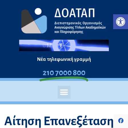
Μεταπηδήστε
Ανο
στο
περιεχόμενο
Νέα τηλεφωνική γραμμή
210 7000 800
Αίτηση Επανεξέτασης