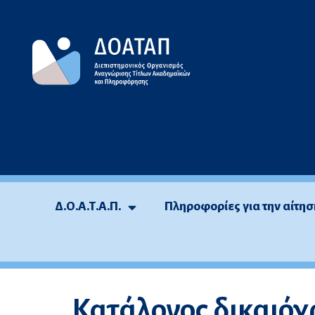
Μεταπηδήστε
στο
περιεχόμενο
Δ.Ο.Α.Τ.Α.Π.
Πληροφορίες για την αίτησ
Κατάλογος δικαιό