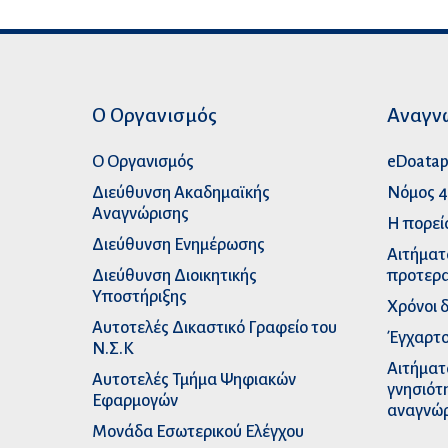
Ο Οργανισμός
Αναγν
Ο Οργανισμός
eDoata
Διεύθυνση Ακαδημαϊκής
Νόμος 4
Αναγνώρισης
Η πορεί
Διεύθυνση Ενημέρωσης
Αιτήματ
Διεύθυνση Διοικητικής
προτερα
Υποστήριξης
Χρόνοι 
Αυτοτελές Δικαστικό Γραφείο του
Έγχαρτο
Ν.Σ.Κ
Αιτήματ
Αυτοτελές Τμήμα Ψηφιακών
γνησιότ
Εφαρμογών
αναγνώ
Μονάδα Εσωτερικού Ελέγχου