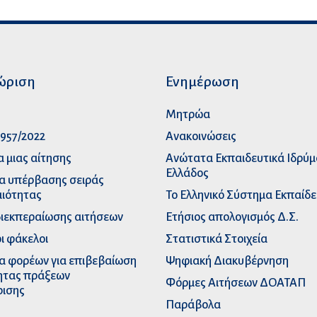
ώριση
Ενημέρωση
p
Μητρώα
957/2022
Ανακοινώσεις
α μιας αίτησης
Ανώτατα Eκπαιδευτικά Iδρύ
Ελλάδος
α υπέρβασης σειράς
ιότητας
Το Ελληνικό Σύστημα Εκπαίδ
διεκπεραίωσης αιτήσεων
Ετήσιος απολογισμός Δ.Σ.
ι φάκελοι
Στατιστικά Στοιχεία
α φορέων για επιβεβαίωση
Ψηφιακή Διακυβέρνηση
ητας πράξεων
Φόρμες Αιτήσεων ΔΟΑΤΑΠ
ρισης
Παράβολα