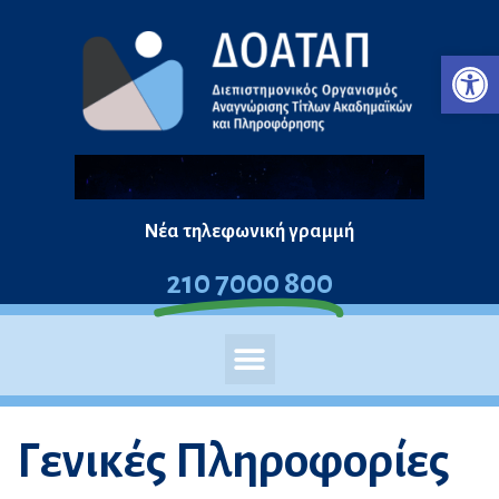
Μεταπηδήστε
Ανο
στο
περιεχόμενο
Νέα τηλεφωνική γραμμή
210 7000 800
Γενικές Πληροφορίες