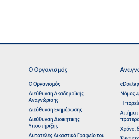
Ο Οργανισμός
Αναγν
Ο Οργανισμός
eDoata
Διεύθυνση Ακαδημαϊκής
Νόμος 4
Αναγνώρισης
Η πορεί
Διεύθυνση Ενημέρωσης
Αιτήματ
Διεύθυνση Διοικητικής
προτερα
Υποστήριξης
Χρόνοι 
Αυτοτελές Δικαστικό Γραφείο του
Έγχαρτο