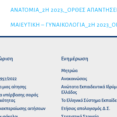
ΑΝΑΤΟΜΙΑ_2Η 2023,_ΟΡΘΕΣ ΑΠΑΝΤΗΣΕ
ΜΑΙΕΥΤΙΚΗ – ΓΥΝΑΙΚΟΛΟΓΙΑ_2Η 2023_
ώριση
Ενημέρωση
p
Μητρώα
957/2022
Ανακοινώσεις
α μιας αίτησης
Ανώτατα Eκπαιδευτικά Iδρύ
Ελλάδος
α υπέρβασης σειράς
ιότητας
Το Ελληνικό Σύστημα Εκπαίδ
διεκπεραίωσης αιτήσεων
Ετήσιος απολογισμός Δ.Σ.
ι φάκελοι
Στατιστικά Στοιχεία