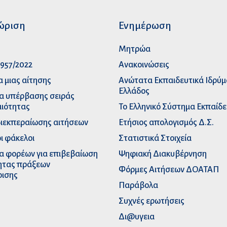
ώριση
Ενημέρωση
p
Μητρώα
957/2022
Ανακοινώσεις
α μιας αίτησης
Ανώτατα Eκπαιδευτικά Iδρύ
Ελλάδος
α υπέρβασης σειράς
ιότητας
Το Ελληνικό Σύστημα Εκπαίδ
διεκπεραίωσης αιτήσεων
Ετήσιος απολογισμός Δ.Σ.
ι φάκελοι
Στατιστικά Στοιχεία
α φορέων για επιβεβαίωση
Ψηφιακή Διακυβέρνηση
ητας πράξεων
Φόρμες Αιτήσεων ΔΟΑΤΑΠ
ρισης
Παράβολα
Συχνές ερωτήσεις
Δι@υγεια