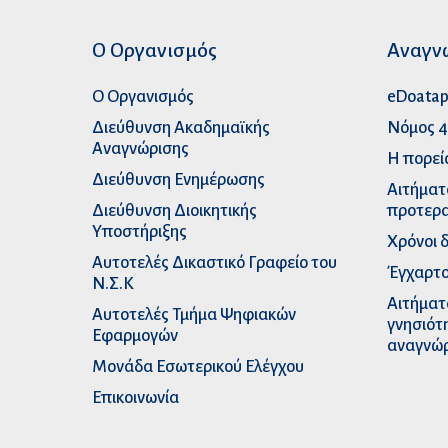
Ο Οργανισμός
Αναγν
Ο Οργανισμός
eDoata
Διεύθυνση Ακαδημαϊκής
Νόμος 4
Αναγνώρισης
Η πορεί
Διεύθυνση Ενημέρωσης
Αιτήματ
Διεύθυνση Διοικητικής
προτερα
Υποστήριξης
Χρόνοι 
Αυτοτελές Δικαστικό Γραφείο του
Έγχαρτο
Ν.Σ.Κ
Αιτήματ
Αυτοτελές Τμήμα Ψηφιακών
γνησιότ
Εφαρμογών
αναγνώ
Μονάδα Εσωτερικού Ελέγχου
Επικοινωνία