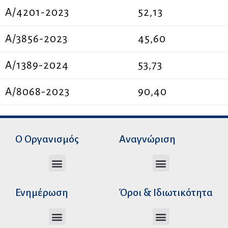
A/4201-2023
52,13
A/3856-2023
45,60
Α/1389-2024
53,73
Α/8068-2023
90,40
Ο Οργανισμός
Αναγνώριση
Διεύθυνση Ακαδημαϊκής Αναγνώρισης
Διεύθυνση Διοικητικής Υποστήριξης
Αυτοτελές Δικαστικό Γραφείο του Ν.Σ.Κ
Αυτοτελές Τμήμα Ψηφιακών Εφαρμογών
Αιτήματα υπέρβασης σειράς προτεραιότητας
Χρόνοι διεκπεραίωσης αιτήσεων
Αιτήματα φορέων για επιβεβαίωση γνησιότητας πράξεων αναγνώρισης
Ενημέρωση
Όροι & Ιδιωτικότητα