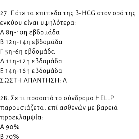
27. Πότε τα επίπεδα της β-HCG στον ορό της
εγκύου είναι υψηλότερα:
Α 8η-10η εβδομάδα
Β 12η-14η εβδομάδα
Γ 5η-6η εβδομάδα
Δ 11η-12η εβδομάδα
Ε 14η-16η εβδομάδα
ΣΩΣΤΗ ΑΠΑΝΤΗΣΗ: Α
28. Σε τι ποσοστό το σύνδρομο HELLP
παρουσιάζεται επί ασθενών με βαρειά
προεκλαμψία:
Α 90%
Β 70%