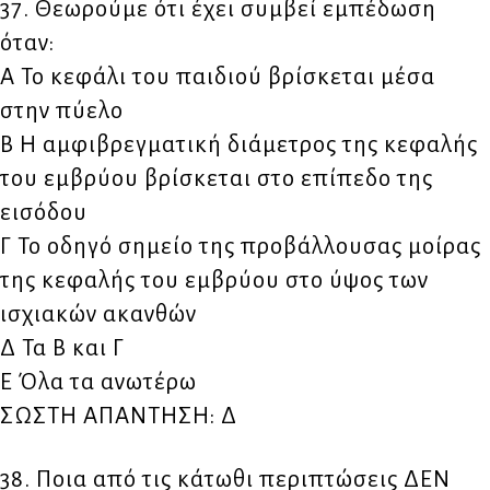
37. Θεωρούμε ότι έχει συμβεί εμπέδωση
όταν:
Α Το κεφάλι του παιδιού βρίσκεται μέσα
στην πύελο
Β Η αμφιβρεγματική διάμετρος της κεφαλής
του εμβρύου βρίσκεται στο επίπεδο της
εισόδου
Γ Το οδηγό σημείο της προβάλλουσας μοίρας
της κεφαλής του εμβρύου στο ύψος των
ισχιακών ακανθών
Δ Τα Β και Γ
Ε Όλα τα ανωτέρω
ΣΩΣΤΗ ΑΠΑΝΤΗΣΗ: Δ
38. Ποια από τις κάτωθι περιπτώσεις ΔΕΝ