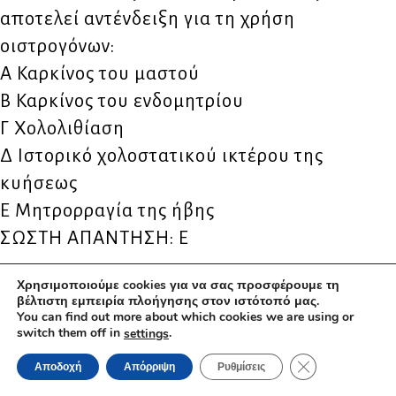
αποτελεί αντένδειξη για τη χρήση
οιστρογόνων:
Α Καρκίνος του μαστού
Β Καρκίνος του ενδομητρίου
Γ Χολολιθίαση
Δ Ιστορικό χολοστατικού ικτέρου της
κυήσεως
Ε Μητρορραγία της ήβης
ΣΩΣΤΗ ΑΠΑΝΤΗΣΗ: Ε
Χρησιμοποιούμε cookies για να σας προσφέρουμε τη
39. Ποιο από τα παρακάτω μπορεί να
βέλτιστη εμπειρία πλοήγησης στον ιστότοπό μας.
προκαλέσει δευτεροπαθή αμηνόρροια:
You can find out more about which cookies we are using or
switch them off in
.
settings
Α Σύνδρομο πολυκυστικών ωοθηκών
ΚΛΕΊΣΙΜΟ ΤΟΥ 
Αποδοχή
Απόρριψη
Ρυθμίσεις
Β Σημαντική απώλεια βάρους