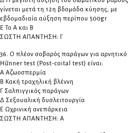
Δ H μέγιστη αύξηση του σωματικού βάρους
γίνεται μετά τη 12η βδομάδα κύησης, με
εβδομαδιαία αύξηση περίπου 500gr
Ε Το Α και Β
ΣΩΣΤΗ ΑΠΑΝΤΗΣΗ: Γ
36. Ο πλέον σοβαρός παράγων για αρνητικό
Hữnner test (Post-coital test) είναι:
Α Αζωοσπερμία
Β Κακή τραχηλική βλέννη
Γ Σαλπιγγικός παράγων
Δ Σεξουαλική δυσλειτουργία
Ε Ωχρινική ανεπάρκεια
ΣΩΣΤΗ ΑΠΑΝΤΗΣΗ: Α