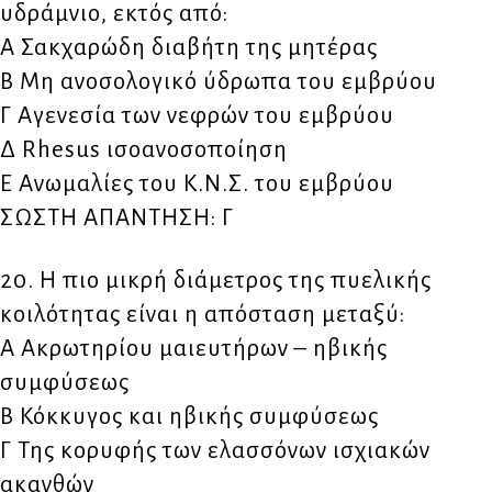
υδράμνιο, εκτός από:
Α Σακχαρώδη διαβήτη της μητέρας
Β Μη ανοσολογικό ύδρωπα του εμβρύου
Γ Αγενεσία των νεφρών του εμβρύου
Δ Rhesus ισοανοσοποίηση
Ε Ανωμαλίες του Κ.Ν.Σ. του εμβρύου
ΣΩΣΤΗ ΑΠΑΝΤΗΣΗ: Γ
20. Η πιο μικρή διάμετρος της πυελικής
κοιλότητας είναι η απόσταση μεταξύ:
Α Ακρωτηρίου μαιευτήρων – ηβικής
συμφύσεως
Β Κόκκυγος και ηβικής συμφύσεως
Γ Της κορυφής των ελασσόνων ισχιακών
ακανθών