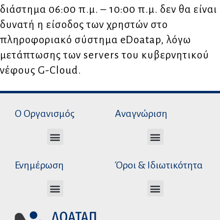
διάστημα 06:00 π.μ. – 10:00 π.μ. δεν θα είναι
δυνατή η είσοδος των χρηστών στο
πληροφοριακό σύστημα
eDoatap
, λόγω
μετάπτωσης των servers του κυβερνητικού
νέφους G-Cloud.
Ο Οργανισμός
Αναγνώριση
Διεύθυνση Ακαδημαϊκής Αναγνώρισης
Διεύθυνση Διοικητικής Υποστήριξης
Αυτοτελές Δικαστικό Γραφείο του Ν.Σ.Κ
Αυτοτελές Τμήμα Ψηφιακών Εφαρμογών
Μονάδα Εσωτερικού Ελέγχου
Αιτήματα υπέρβασης σειράς προτεραιότητας
Χρόνοι διεκπεραίωσης αιτήσεων
Αιτήματα φορέων για επιβεβαίωση γνησιότητας πράξεων αναγνώρισης
Ενημέρωση
Όροι & Ιδιωτικότητα
Ανώτατα Eκπαιδευτικά Iδρύματα Ελλάδος
Το Ελληνικό Σύστημα Εκπαίδευσης
Όροι Χρήσης – Δήλωση Απορρήτου
Πολιτική Προστασίας Προσωπικών Δεδομένων
Κώδικας Ηθικής και Επαγγελματικής