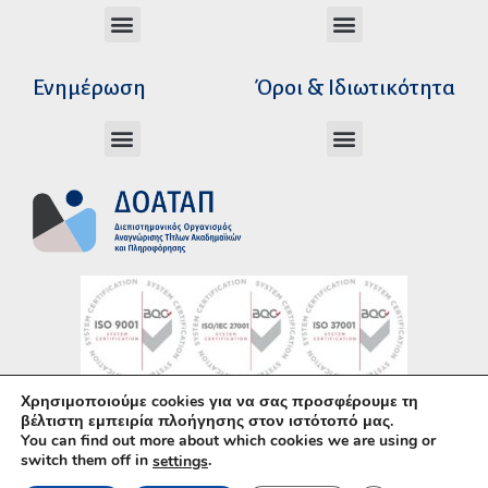
Διεύθυνση Ακαδημαϊκής Αναγνώρισης
Διεύθυνση Διοικητικής Υποστήριξης
Αυτοτελές Δικαστικό Γραφείο του Ν.Σ.Κ
Αυτοτελές Τμήμα Ψηφιακών Εφαρμογών
Αιτήματα υπέρβασης σειράς προτεραιότητας
Χρόνοι διεκπεραίωσης αιτήσεων
Αιτήματα φορέων για επιβεβαίωση γνησιότητας πράξεων αναγνώρισης
Ενημέρωση
Όροι & Ιδιωτικότητα
Ανώτατα Eκπαιδευτικά Iδρύματα Ελλάδος
Το Ελληνικό Σύστημα Εκπαίδευσης
Όροι Χρήσης – Δήλωση Απορρήτου
Πολιτική Προστασίας Προσωπικών Δεδομένων
Κώδικας Ηθικής και Επαγγελματικής
Χρησιμοποιούμε cookies για να σας προσφέρουμε τη
Υλοποίηση με χρήση του
Ανοικτού Λογισμικού
βέλτιστη εμπειρία πλοήγησης στον ιστότοπό μας.
You can find out more about which cookies we are using or
WordPress
• Άδεια χρήσης περιεχομένου:
CC–
switch them off in
.
settings
BY–SA