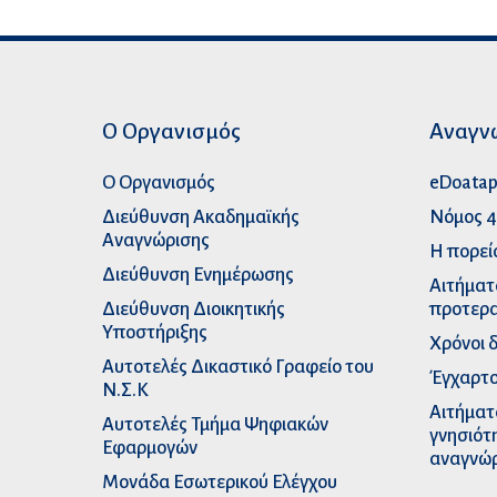
Ο Οργανισμός
Αναγν
Ο Οργανισμός
eDoata
Διεύθυνση Ακαδημαϊκής
Νόμος 4
Αναγνώρισης
Η πορεί
Διεύθυνση Ενημέρωσης
Αιτήματ
Διεύθυνση Διοικητικής
προτερα
Υποστήριξης
Χρόνοι 
Αυτοτελές Δικαστικό Γραφείο του
Έγχαρτο
Ν.Σ.Κ
Αιτήματ
Αυτοτελές Τμήμα Ψηφιακών
γνησιότ
Εφαρμογών
αναγνώ
Μονάδα Εσωτερικού Ελέγχου