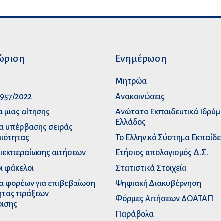
ώριση
Ενημέρωση
p
Μητρώα
957/2022
Ανακοινώσεις
α μιας αίτησης
Ανώτατα Eκπαιδευτικά Iδρύ
Ελλάδος
α υπέρβασης σειράς
ιότητας
Το Ελληνικό Σύστημα Εκπαίδ
διεκπεραίωσης αιτήσεων
Ετήσιος απολογισμός Δ.Σ.
ι φάκελοι
Στατιστικά Στοιχεία
α φορέων για επιβεβαίωση
Ψηφιακή Διακυβέρνηση
ητας πράξεων
Φόρμες Αιτήσεων ΔΟΑΤΑΠ
ρισης
Παράβολα