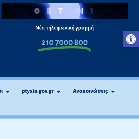
Νέα τηλεφωνική γραμμή
Ανο
210 7000 800
οι
ptyxia.gov.gr
Ανακοινώσεις