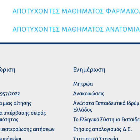
ΑΠΟΤΥΧΟΝΤΕΣ ΜΑΘΗΜΑΤΟΣ ΦΑΡΜΑΚΟ
ΑΠΟΤΥΧΟΝΤΕΣ ΜΑΘΗΜΑΤΟΣ ΑΝΑΤΟΜΙΑ
ώριση
Ενημέρωση
p
Μητρώα
957/2022
Ανακοινώσεις
α μιας αίτησης
Ανώτατα Eκπαιδευτικά Iδρύ
Ελλάδος
α υπέρβασης σειράς
ιότητας
Το Ελληνικό Σύστημα Εκπαίδ
διεκπεραίωσης αιτήσεων
Ετήσιος απολογισμός Δ.Σ.
ι φάκελοι
Στατιστικά Στοιχεία