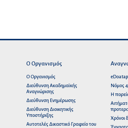
Ο Οργανισμός
Αναγν
Ο Οργανισμός
eDoata
Διεύθυνση Ακαδημαϊκής
Νόμος 4
Αναγνώρισης
Η πορεί
Διεύθυνση Ενημέρωσης
Αιτήματ
Διεύθυνση Διοικητικής
προτερα
Υποστήριξης
Χρόνοι 
Αυτοτελές Δικαστικό Γραφείο του
Έγχαρτο