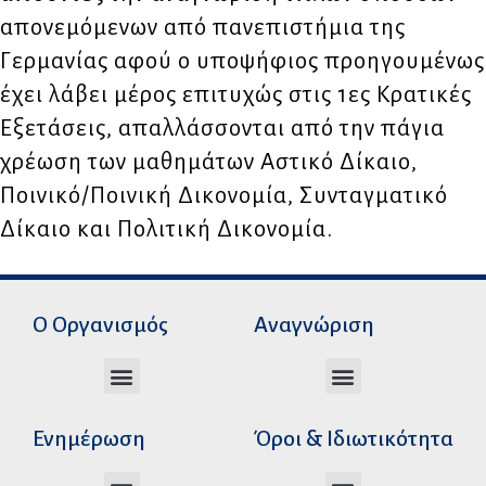
απονεμόμενων από πανεπιστήμια της
Γερμανίας αφού ο υποψήφιος προηγουμένως
έχει λάβει μέρος επιτυχώς στις 1ες Κρατικές
Εξετάσεις, απαλλάσσονται από την πάγια
χρέωση των μαθημάτων Αστικό Δίκαιο,
Ποινικό/Ποινική Δικονομία, Συνταγματικό
Δίκαιο και Πολιτική Δικονομία.
Ο Οργανισμός
Αναγνώριση
Διεύθυνση Ακαδημαϊκής Αναγνώρισης
Διεύθυνση Διοικητικής Υποστήριξης
Αυτοτελές Δικαστικό Γραφείο του Ν.Σ.Κ
Αυτοτελές Τμήμα Ψηφιακών Εφαρμογών
Αιτήματα υπέρβασης σειράς προτεραιότητας
Χρόνοι διεκπεραίωσης αιτήσεων
Αιτήματα φορέων για επιβεβαίωση γνησιότητας πράξεων αναγνώρισης
Ενημέρωση
Όροι & Ιδιωτικότητα