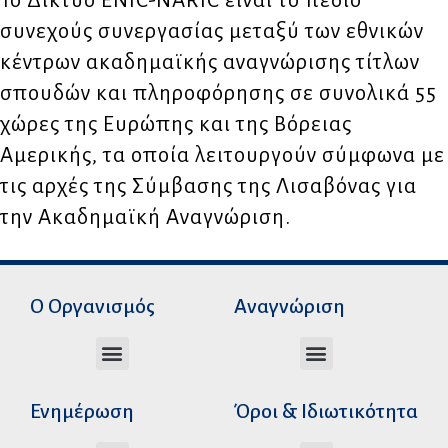
Το Δίκτυο ENIC-NARIC είναι το πεδίο
συνεχούς συνεργασίας μεταξύ των εθνικών
κέντρων ακαδημαϊκής αναγνώρισης τίτλων
σπουδών και πληροφόρησης σε συνολικά 55
χώρες της Ευρώπης και της Βόρειας
Αμερικής, τα οποία λειτουργούν σύμφωνα με
τις αρχές της Σύμβασης της Λισαβόνας για
την Ακαδημαϊκή Αναγνώριση.
Ο Οργανισμός
Αναγνώριση
Διεύθυνση Ακαδημαϊκής Αναγνώρισης
Διεύθυνση Διοικητικής Υποστήριξης
Αυτοτελές Δικαστικό Γραφείο του Ν.Σ.Κ
Αυτοτελές Τμήμα Ψηφιακών Εφαρμογών
Αιτήματα υπέρβασης σειράς προτεραιότητας
Χρόνοι διεκπεραίωσης αιτήσεων
Αιτήματα φορέων για επιβεβαίωση γνησιότητας πράξεων αναγνώρισης
Ενημέρωση
Όροι & Ιδιωτικότητα