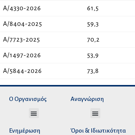
Α/4330-2026
61,5
Α/8404-2025
59,3
A/7723-2025
70,2
Α/1497-2026
53,9
A/5844-2026
73,8
Ο Οργανισμός
Αναγνώριση
Διεύθυνση Ακαδημαϊκής Αναγνώρισης
Διεύθυνση Διοικητικής Υποστήριξης
Αυτοτελές Δικαστικό Γραφείο του Ν.Σ.Κ
Αυτοτελές Τμήμα Ψηφιακών Εφαρμογών
Αιτήματα υπέρβασης σειράς προτεραιότητας
Χρόνοι διεκπεραίωσης αιτήσεων
Αιτήματα φορέων για επιβεβαίωση γνησιότητας πράξεων αναγνώρισης
Ενημέρωση
Όροι & Ιδιωτικότητα