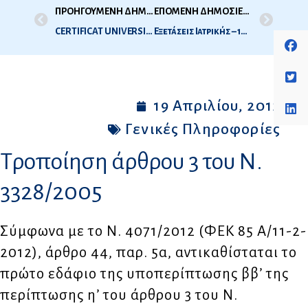
ΠΡΟΗΓΟΥΜΕΝΗ ΔΗΜΟΣΙΕΥΣΗ
ΕΠΟΜΕΝΗ ΔΗΜΟΣΙΕΥΣΗ
CERTIFICAT UNIVERSITAIRE του Post-Graduate Programme in International Politics του UNIVERSITE LIBRE DE BRUXELLES
Εξετάσεις Ιατρικής – 1η Εξεταστική περίοδος Μαΐου 2012 – Ώρες και Τόπος Εξέτασης
19 Απριλίου, 2012
Γενικές Πληροφορίες
Τροποίηση άρθρου 3 του Ν.
3328/2005
Σύμφωνα με το Ν. 4071/2012 (ΦΕΚ 85 Α/11-2-
2012), άρθρο 44, παρ. 5α, αντικαθίσταται το
πρώτο εδάφιο της υποπερίπτωσης ββ’ της
περίπτωσης η’ του άρθρου 3 του Ν.