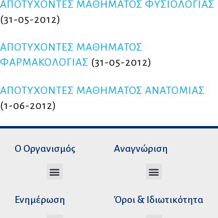
ΑΠΟΤΥΧΟΝΤΕΣ ΜΑΘΗΜΑΤΟΣ ΦΥΣΙΟΛΟΓΙΑΣ
(31-05-2012)
ΑΠΟΤΥΧΟΝΤΕΣ ΜΑΘΗΜΑΤΟΣ
ΦΑΡΜΑΚΟΛΟΓΙΑΣ
(31-05-2012)
ΑΠΟΤΥΧΟΝΤΕΣ ΜΑΘΗΜΑΤΟΣ ΑΝΑΤΟΜΙΑΣ
(1-06-2012)
Ο Οργανισμός
Αναγνώριση
Διεύθυνση Ακαδημαϊκής Αναγνώρισης
Διεύθυνση Διοικητικής Υποστήριξης
Αυτοτελές Δικαστικό Γραφείο του Ν.Σ.Κ
Αυτοτελές Τμήμα Ψηφιακών Εφαρμογών
Αιτήματα υπέρβασης σειράς προτεραιότητας
Χρόνοι διεκπεραίωσης αιτήσεων
Αιτήματα φορέων για επιβεβαίωση γνησιότητας πράξεων αναγνώρισης
Ενημέρωση
Όροι & Ιδιωτικότητα