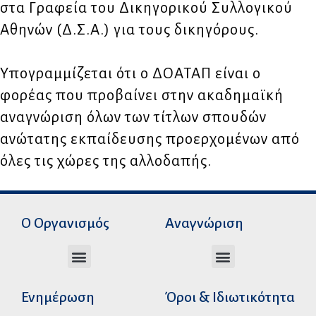
στα Γραφεία του Δικηγορικού Συλλογικού
Αθηνών (Δ.Σ.Α.) για τους δικηγόρους.
Υπογραμμίζεται ότι ο ΔΟΑΤΑΠ είναι ο
φορέας που προβαίνει στην ακαδημαϊκή
αναγνώριση όλων των τίτλων σπουδών
ανώτατης εκπαίδευσης προερχομένων από
όλες τις χώρες της αλλοδαπής.
Ο Οργανισμός
Αναγνώριση
Διεύθυνση Ακαδημαϊκής Αναγνώρισης
Διεύθυνση Διοικητικής Υποστήριξης
Αυτοτελές Δικαστικό Γραφείο του Ν.Σ.Κ
Αυτοτελές Τμήμα Ψηφιακών Εφαρμογών
Αιτήματα υπέρβασης σειράς προτεραιότητας
Χρόνοι διεκπεραίωσης αιτήσεων
Αιτήματα φορέων για επιβεβαίωση γνησιότητας πράξεων αναγνώρισης
Ενημέρωση
Όροι & Ιδιωτικότητα