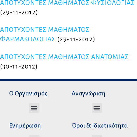
ΑΠΟΤΥΧΟΝΤΕΣ ΜΑΘΗΜΑΤΟΣ ΦΥΣΙΟΛΟΓΙΑΣ
(29-11-2012)
ΑΠΟΤΥΧΟΝΤΕΣ ΜΑΘΗΜΑΤΟΣ
ΦΑΡΜΑΚΟΛΟΓΙΑΣ
(29-11-2012)
ΑΠΟΤΥΧΟΝΤΕΣ ΜΑΘΗΜΑΤΟΣ ΑΝΑΤΟΜΙΑΣ
(30-11-2012)
Ο Οργανισμός
Αναγνώριση
Διεύθυνση Ακαδημαϊκής Αναγνώρισης
Διεύθυνση Διοικητικής Υποστήριξης
Αυτοτελές Δικαστικό Γραφείο του Ν.Σ.Κ
Αυτοτελές Τμήμα Ψηφιακών Εφαρμογών
Αιτήματα υπέρβασης σειράς προτεραιότητας
Χρόνοι διεκπεραίωσης αιτήσεων
Αιτήματα φορέων για επιβεβαίωση γνησιότητας πράξεων αναγνώρισης
Ενημέρωση
Όροι & Ιδιωτικότητα