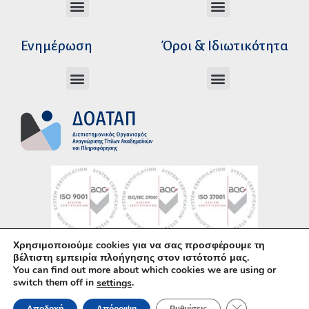
Διεύθυνση Ακαδημαϊκής Αναγνώρισης
Διεύθυνση Διοικητικής Υποστήριξης
Αυτοτελές Δικαστικό Γραφείο του Ν.Σ.Κ
Αυτοτελές Τμήμα Ψηφιακών Εφαρμογών
Αιτήματα υπέρβασης σειράς προτεραιότητας
Χρόνοι διεκπεραίωσης αιτήσεων
Αιτήματα φορέων για επιβεβαίωση γνησιότητας πράξεων αναγνώρισης
Ενημέρωση
Όροι & Ιδιωτικότητα
Ανώτατα Eκπαιδευτικά Iδρύματα Ελλάδος
Το Ελληνικό Σύστημα Εκπαίδευσης
Όροι Χρήσης – Δήλωση Απορρήτου
Πολιτική Προστασίας Προσωπικών Δεδομένων
Κώδικας Ηθικής και Επαγγελματικής
Χρησιμοποιούμε cookies για να σας προσφέρουμε τη
Υλοποίηση με χρήση του
Ανοικτού Λογισμικού
βέλτιστη εμπειρία πλοήγησης στον ιστότοπό μας.
You can find out more about which cookies we are using or
WordPress
• Άδεια χρήσης περιεχομένου:
CC–
switch them off in
.
settings
BY–SA
ΚΛΕΊΣΙΜΟ ΤΟΥ 