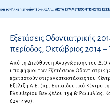
Ενημερωτικό για Diploma Magistr – Special Education του Πανεπιστημίου Σόφιας Αγ. Κλιμέντ Οχρίντσκι
4
Εξετάσεις Οδοντιατρικής 201
ς
περίοδος, Οκτώβριος 2014 –
Από τη Διεύθυνση Αναγνώρισης του Δ.Ο.Α
υποψήφιοι των Εξετάσεων Οδοντιατρικής
εξεταστούν στις εγκαταστάσεις του Κέντ
Εξέλιξη Α.Ε. (πρ. Εκπαιδευτικό Κέντρο τ
Ελευθερίου Βενιζέλου 154 & Ρωμυλίας, Κα
6291490).