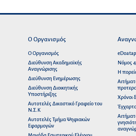
Ο Οργανισμός
Αναγν
Ο Οργανισμός
eDoata
Διεύθυνση Ακαδημαϊκής
Νόμος 4
Αναγνώρισης
Η πορεί
Διεύθυνση Ενημέρωσης
Αιτήματ
Διεύθυνση Διοικητικής
προτερα
Υποστήριξης
Χρόνοι 
Αυτοτελές Δικαστικό Γραφείο του
Έγχαρτο
Ν.Σ.Κ
Αιτήματ
Αυτοτελές Τμήμα Ψηφιακών
γνησιότ
Εφαρμογών
αναγνώ
Μονάδα Εσωτερικού Ελέγχου