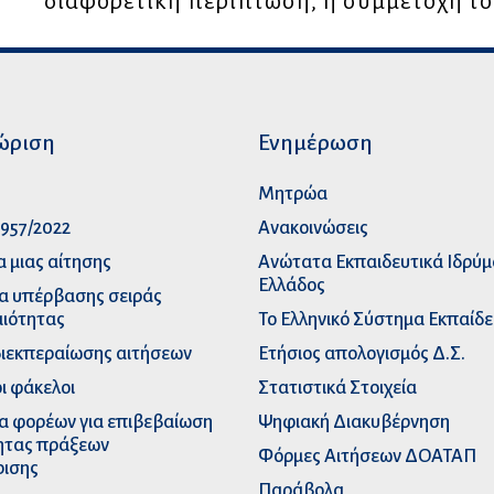
διαφορετική περίπτωση, η συμμετοχή τους
ώριση
Ενημέρωση
p
Μητρώα
957/2022
Ανακοινώσεις
α μιας αίτησης
Ανώτατα Eκπαιδευτικά Iδρύ
Ελλάδος
α υπέρβασης σειράς
ιότητας
Το Ελληνικό Σύστημα Εκπαίδ
διεκπεραίωσης αιτήσεων
Ετήσιος απολογισμός Δ.Σ.
ι φάκελοι
Στατιστικά Στοιχεία
α φορέων για επιβεβαίωση
Ψηφιακή Διακυβέρνηση
ητας πράξεων
Φόρμες Αιτήσεων ΔΟΑΤΑΠ
ρισης
Παράβολα