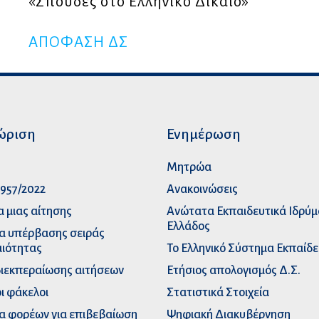
«Σπουδές στο Ελληνικό Δίκαιο»
ΑΠΟΦΑΣΗ ΔΣ
ώριση
Ενημέρωση
p
Μητρώα
957/2022
Ανακοινώσεις
α μιας αίτησης
Ανώτατα Eκπαιδευτικά Iδρύ
Ελλάδος
α υπέρβασης σειράς
ιότητας
Το Ελληνικό Σύστημα Εκπαίδ
διεκπεραίωσης αιτήσεων
Ετήσιος απολογισμός Δ.Σ.
ι φάκελοι
Στατιστικά Στοιχεία
α φορέων για επιβεβαίωση
Ψηφιακή Διακυβέρνηση