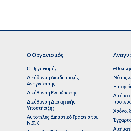
Ο Οργανισμός
Αναγν
Ο Οργανισμός
eDoata
Διεύθυνση Ακαδημαϊκής
Νόμος 4
Αναγνώρισης
Η πορεί
Διεύθυνση Ενημέρωσης
Αιτήματ
Διεύθυνση Διοικητικής
προτερα
Υποστήριξης
Χρόνοι 
Αυτοτελές Δικαστικό Γραφείο του
Έγχαρτο
Ν.Σ.Κ
Αιτήματ