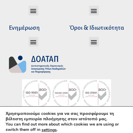
Διεύθυνση Ακαδημαϊκής Αναγνώρισης
Διεύθυνση Διοικητικής Υποστήριξης
Αυτοτελές Δικαστικό Γραφείο του Ν.Σ.Κ
Αυτοτελές Τμήμα Ψηφιακών Εφαρμογών
Αιτήματα υπέρβασης σειράς προτεραιότητας
Χρόνοι διεκπεραίωσης αιτήσεων
Αιτήματα φορέων για επιβεβαίωση γνησιότητας πράξεων αναγνώρισης
Ενημέρωση
Όροι & Ιδιωτικότητα
Ανώτατα Eκπαιδευτικά Iδρύματα Ελλάδος
Το Ελληνικό Σύστημα Εκπαίδευσης
Όροι Χρήσης – Δήλωση Απορρήτου
Πολιτική Προστασίας Προσωπικών Δεδομένων
Κώδικας Ηθικής και Επαγγελματικής
Χρησιμοποιούμε cookies για να σας προσφέρουμε τη
Υλοποίηση με χρήση του
Ανοικτού Λογισμικού
βέλτιστη εμπειρία πλοήγησης στον ιστότοπό μας.
You can find out more about which cookies we are using or
WordPress
• Άδεια χρήσης περιεχομένου:
CC–
switch them off in
.
settings
BY–SA