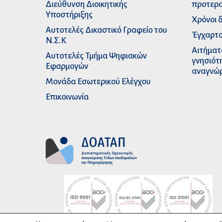
Διεύθυνση Διοικητικής
προτερα
Υποστήριξης
Χρόνοι 
Αυτοτελές Δικαστικό Γραφείο του
Έγχαρτο
Ν.Σ.Κ
Αιτήματ
Αυτοτελές Τμήμα Ψηφιακών
γνησιότ
Εφαρμογών
αναγνώ
Μονάδα Εσωτερικού Ελέγχου
Επικοινωνία