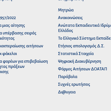
p
Μητρώα
957/2022
Ανακοινώσεις
α μιας αίτησης
Ανώτατα Eκπαιδευτικά Iδρύ
Ελλάδος
α υπέρβασης σειράς
ιότητας
Το Ελληνικό Σύστημα Εκπαίδ
διεκπεραίωσης αιτήσεων
Ετήσιος απολογισμός Δ.Σ.
ι φάκελοι
Στατιστικά Στοιχεία
α φορέων για επιβεβαίωση
Ψηφιακή Διακυβέρνηση
ητας πράξεων
Φόρμες Αιτήσεων ΔΟΑΤΑΠ
ρισης
Παράβολα
Συχνές ερωτήσεις
Δι@υγεια