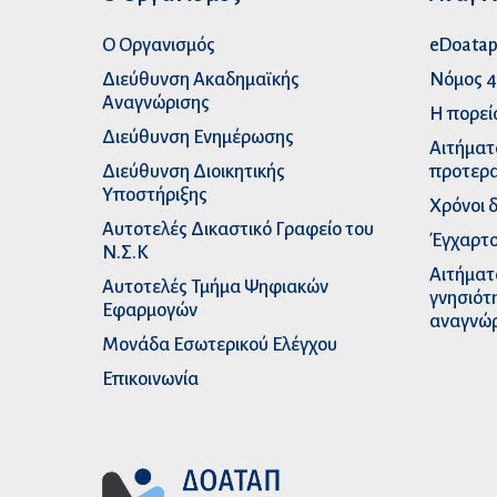
Ο Οργανισμός
eDoata
Διεύθυνση Ακαδημαϊκής
Νόμος 4
Αναγνώρισης
Η πορεί
Διεύθυνση Ενημέρωσης
Αιτήματ
Διεύθυνση Διοικητικής
προτερα
Υποστήριξης
Χρόνοι 
Αυτοτελές Δικαστικό Γραφείο του
Έγχαρτο
Ν.Σ.Κ
Αιτήματ
Αυτοτελές Τμήμα Ψηφιακών
γνησιότ
Εφαρμογών
αναγνώ
Μονάδα Εσωτερικού Ελέγχου
Επικοινωνία