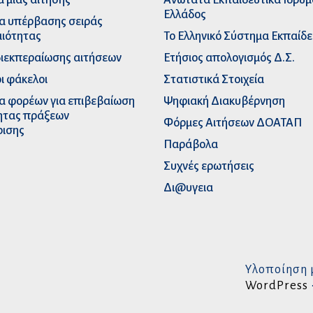
Ελλάδος
α υπέρβασης σειράς
ιότητας
Το Ελληνικό Σύστημα Εκπαίδ
διεκπεραίωσης αιτήσεων
Ετήσιος απολογισμός Δ.Σ.
ι φάκελοι
Στατιστικά Στοιχεία
α φορέων για επιβεβαίωση
Ψηφιακή Διακυβέρνηση
ητας πράξεων
Φόρμες Αιτήσεων ΔΟΑΤΑΠ
ρισης
Παράβολα
Συχνές ερωτήσεις
Δι@υγεια
Υλοποίηση 
WordPress