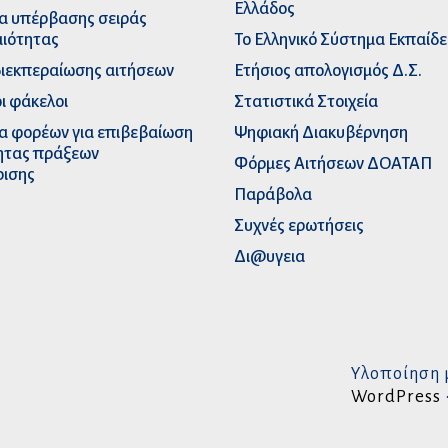
Ελλάδος
α υπέρβασης σειράς
ιότητας
Το Ελληνικό Σύστημα Εκπαίδ
διεκπεραίωσης αιτήσεων
Ετήσιος απολογισμός Δ.Σ.
ι φάκελοι
Στατιστικά Στοιχεία
α φορέων για επιβεβαίωση
Ψηφιακή Διακυβέρνηση
ητας πράξεων
Φόρμες Αιτήσεων ΔΟΑΤΑΠ
ρισης
Παράβολα
Συχνές ερωτήσεις
Δι@υγεια
Υλοποίηση 
WordPress