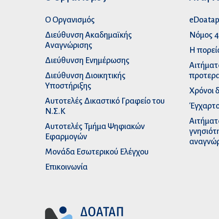
Ο Οργανισμός
eDoata
Διεύθυνση Ακαδημαϊκής
Νόμος 4
Αναγνώρισης
Η πορεί
Διεύθυνση Ενημέρωσης
Αιτήματ
Διεύθυνση Διοικητικής
προτερα
Υποστήριξης
Χρόνοι 
Αυτοτελές Δικαστικό Γραφείο του
Έγχαρτο
Ν.Σ.Κ
Αιτήματ
Αυτοτελές Τμήμα Ψηφιακών
γνησιότ
Εφαρμογών
αναγνώ
Μονάδα Εσωτερικού Ελέγχου
Επικοινωνία