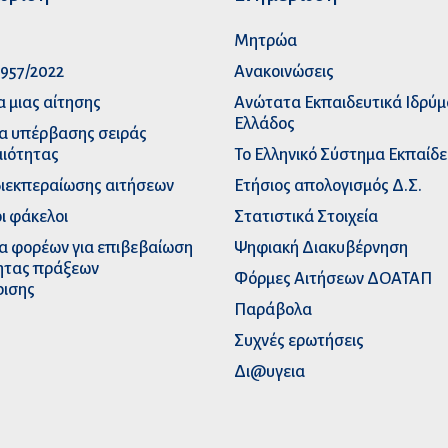
p
Μητρώα
957/2022
Ανακοινώσεις
α μιας αίτησης
Ανώτατα Eκπαιδευτικά Iδρύ
Ελλάδος
α υπέρβασης σειράς
ιότητας
Το Ελληνικό Σύστημα Εκπαίδ
διεκπεραίωσης αιτήσεων
Ετήσιος απολογισμός Δ.Σ.
ι φάκελοι
Στατιστικά Στοιχεία
α φορέων για επιβεβαίωση
Ψηφιακή Διακυβέρνηση
ητας πράξεων
Φόρμες Αιτήσεων ΔΟΑΤΑΠ
ρισης
Παράβολα
Συχνές ερωτήσεις
Δι@υγεια