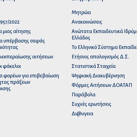
p
Μητρώα
957/2022
Ανακοινώσεις
α μιας αίτησης
Ανώτατα Eκπαιδευτικά Iδρύ
Ελλάδος
α υπέρβασης σειράς
ιότητας
Το Ελληνικό Σύστημα Εκπαίδ
διεκπεραίωσης αιτήσεων
Ετήσιος απολογισμός Δ.Σ.
ι φάκελοι
Στατιστικά Στοιχεία
α φορέων για επιβεβαίωση
Ψηφιακή Διακυβέρνηση
ητας πράξεων
Φόρμες Αιτήσεων ΔΟΑΤΑΠ
ρισης
Παράβολα
Συχνές ερωτήσεις
Δι@υγεια