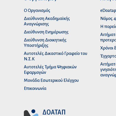
Ο Οργανισμός
eDoata
Διεύθυνση Ακαδημαϊκής
Νόμος 4
Αναγνώρισης
Η πορεί
Διεύθυνση Ενημέρωσης
Αιτήματ
Διεύθυνση Διοικητικής
προτερα
Υποστήριξης
Χρόνοι 
Αυτοτελές Δικαστικό Γραφείο του
Έγχαρτο
Ν.Σ.Κ
Αιτήματ
Αυτοτελές Τμήμα Ψηφιακών
γνησιότ
Εφαρμογών
αναγνώ
Μονάδα Εσωτερικού Ελέγχου
Επικοινωνία