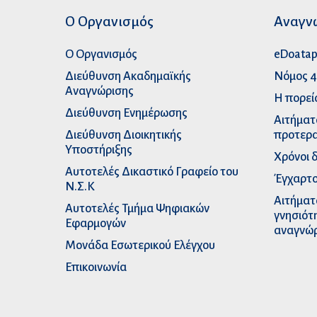
Ο Οργανισμός
Αναγν
Ο Οργανισμός
eDoata
Διεύθυνση Ακαδημαϊκής
Νόμος 4
Αναγνώρισης
Η πορεί
Διεύθυνση Ενημέρωσης
Αιτήματ
Διεύθυνση Διοικητικής
προτερα
Υποστήριξης
Χρόνοι 
Αυτοτελές Δικαστικό Γραφείο του
Έγχαρτο
Ν.Σ.Κ
Αιτήματ
Αυτοτελές Τμήμα Ψηφιακών
γνησιότ
Εφαρμογών
αναγνώ
Μονάδα Εσωτερικού Ελέγχου
Επικοινωνία