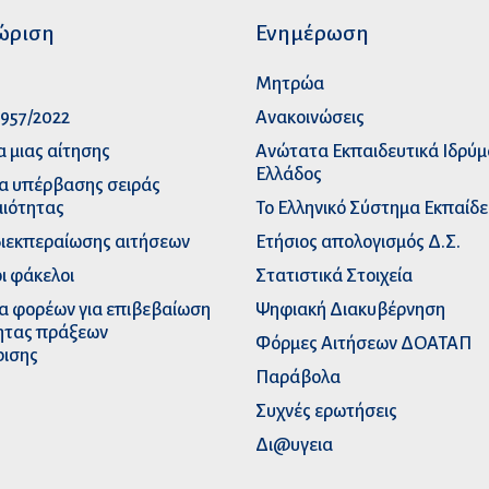
ώριση
Ενημέρωση
p
Μητρώα
957/2022
Ανακοινώσεις
α μιας αίτησης
Ανώτατα Eκπαιδευτικά Iδρύ
Ελλάδος
α υπέρβασης σειράς
ιότητας
Το Ελληνικό Σύστημα Εκπαίδ
διεκπεραίωσης αιτήσεων
Ετήσιος απολογισμός Δ.Σ.
ι φάκελοι
Στατιστικά Στοιχεία
α φορέων για επιβεβαίωση
Ψηφιακή Διακυβέρνηση
ητας πράξεων
Φόρμες Αιτήσεων ΔΟΑΤΑΠ
ρισης
Παράβολα
Συχνές ερωτήσεις
Δι@υγεια