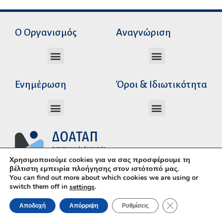
Ο Οργανισμός
Αναγνώριση
Διεύθυνση Ακαδημαϊκής Αναγνώρισης
Διεύθυνση Διοικητικής Υποστήριξης
Αυτοτελές Δικαστικό Γραφείο του Ν.Σ.Κ
Αυτοτελές Τμήμα Ψηφιακών Εφαρμογών
Αιτήματα υπέρβασης σειράς προτεραιότητας
Χρόνοι διεκπεραίωσης αιτήσεων
Αιτήματα φορέων για επιβεβαίωση γνησιότητας πράξεων αναγνώρισης
Ενημέρωση
Όροι & Ιδιωτικότητα
Ανώτατα Eκπαιδευτικά Iδρύματα Ελλάδος
Το Ελληνικό Σύστημα Εκπαίδευσης
Όροι Χρήσης – Δήλωση Απορρήτου
Πολιτική Προστασίας Προσωπικών Δεδομένων
Κώδικας Ηθικής και Επαγγελματικής
Χρησιμοποιούμε cookies για να σας προσφέρουμε τη
βέλτιστη εμπειρία πλοήγησης στον ιστότοπό μας.
You can find out more about which cookies we are using or
switch them off in
.
settings
ΚΛΕΊΣΙΜΟ ΤΟΥ 
Αποδοχή
Απόρριψη
Ρυθμίσεις