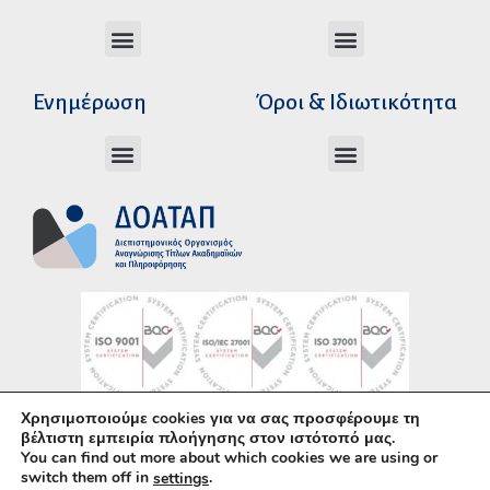
Διεύθυνση Ακαδημαϊκής Αναγνώρισης
Διεύθυνση Διοικητικής Υποστήριξης
Αυτοτελές Δικαστικό Γραφείο του Ν.Σ.Κ
Αυτοτελές Τμήμα Ψηφιακών Εφαρμογών
Αιτήματα υπέρβασης σειράς προτεραιότητας
Χρόνοι διεκπεραίωσης αιτήσεων
Αιτήματα φορέων για επιβεβαίωση γνησιότητας πράξεων αναγνώρισης
Ενημέρωση
Όροι & Ιδιωτικότητα
Ανώτατα Eκπαιδευτικά Iδρύματα Ελλάδος
Το Ελληνικό Σύστημα Εκπαίδευσης
Όροι Χρήσης – Δήλωση Απορρήτου
Πολιτική Προστασίας Προσωπικών Δεδομένων
Κώδικας Ηθικής και Επαγγελματικής
Χρησιμοποιούμε cookies για να σας προσφέρουμε τη
Υλοποίηση με χρήση του
Ανοικτού Λογισμικού
βέλτιστη εμπειρία πλοήγησης στον ιστότοπό μας.
You can find out more about which cookies we are using or
WordPress
• Άδεια χρήσης περιεχομένου:
CC–
switch them off in
.
settings
BY–SA