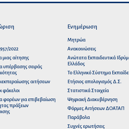
ώριση
Ενημέρωση
p
Μητρώα
957/2022
Ανακοινώσεις
α μιας αίτησης
Ανώτατα Eκπαιδευτικά Iδρύ
Ελλάδος
α υπέρβασης σειράς
ιότητας
Το Ελληνικό Σύστημα Εκπαίδ
διεκπεραίωσης αιτήσεων
Ετήσιος απολογισμός Δ.Σ.
ι φάκελοι
Στατιστικά Στοιχεία
α φορέων για επιβεβαίωση
Ψηφιακή Διακυβέρνηση
ητας πράξεων
Φόρμες Αιτήσεων ΔΟΑΤΑΠ
ρισης
Παράβολα
Συχνές ερωτήσεις