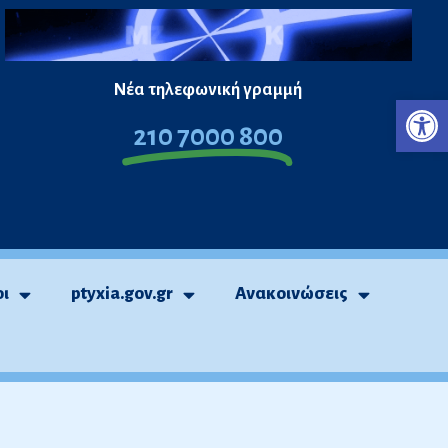
Νέα τηλεφωνική γραμμή
Ανο
210 7000 800
οι
ptyxia.gov.gr
Ανακοινώσεις