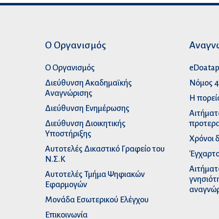
Ο Οργανισμός
Αναγν
Ο Οργανισμός
eDoata
Διεύθυνση Ακαδημαϊκής
Νόμος 4
Αναγνώρισης
Η πορεί
Διεύθυνση Ενημέρωσης
Αιτήματ
Διεύθυνση Διοικητικής
προτερα
Υποστήριξης
Χρόνοι 
Αυτοτελές Δικαστικό Γραφείο του
Έγχαρτο
Ν.Σ.Κ
Αιτήματ
Αυτοτελές Τμήμα Ψηφιακών
γνησιότ
Εφαρμογών
αναγνώ
Μονάδα Εσωτερικού Ελέγχου
Επικοινωνία