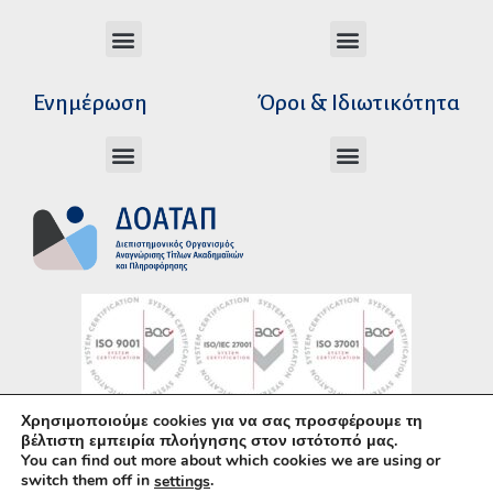
Διεύθυνση Ακαδημαϊκής Αναγνώρισης
Διεύθυνση Διοικητικής Υποστήριξης
Αυτοτελές Δικαστικό Γραφείο του Ν.Σ.Κ
Αυτοτελές Τμήμα Ψηφιακών Εφαρμογών
Αιτήματα υπέρβασης σειράς προτεραιότητας
Χρόνοι διεκπεραίωσης αιτήσεων
Αιτήματα φορέων για επιβεβαίωση γνησιότητας πράξεων αναγνώρισης
Ενημέρωση
Όροι & Ιδιωτικότητα
Ανώτατα Eκπαιδευτικά Iδρύματα Ελλάδος
Το Ελληνικό Σύστημα Εκπαίδευσης
Όροι Χρήσης – Δήλωση Απορρήτου
Πολιτική Προστασίας Προσωπικών Δεδομένων
Κώδικας Ηθικής και Επαγγελματικής
Χρησιμοποιούμε cookies για να σας προσφέρουμε τη
Υλοποίηση με χρήση του
Ανοικτού Λογισμικού
βέλτιστη εμπειρία πλοήγησης στον ιστότοπό μας.
You can find out more about which cookies we are using or
WordPress
• Άδεια χρήσης περιεχομένου:
CC–
switch them off in
.
settings
BY–SA