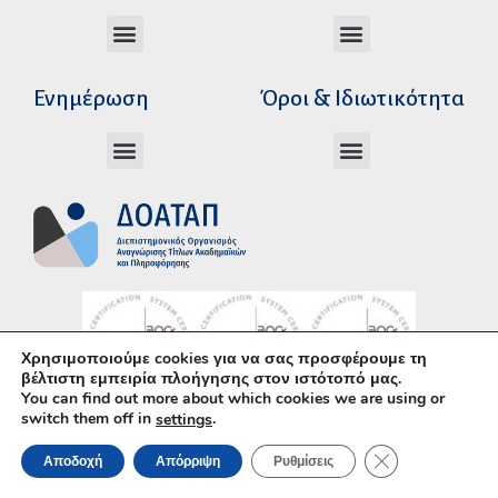
Διεύθυνση Ακαδημαϊκής Αναγνώρισης
Διεύθυνση Διοικητικής Υποστήριξης
Αυτοτελές Δικαστικό Γραφείο του Ν.Σ.Κ
Αυτοτελές Τμήμα Ψηφιακών Εφαρμογών
Αιτήματα υπέρβασης σειράς προτεραιότητας
Χρόνοι διεκπεραίωσης αιτήσεων
Αιτήματα φορέων για επιβεβαίωση γνησιότητας πράξεων αναγνώρισης
Ενημέρωση
Όροι & Ιδιωτικότητα
Ανώτατα Eκπαιδευτικά Iδρύματα Ελλάδος
Το Ελληνικό Σύστημα Εκπαίδευσης
Όροι Χρήσης – Δήλωση Απορρήτου
Πολιτική Προστασίας Προσωπικών Δεδομένων
Κώδικας Ηθικής και Επαγγελματικής
Χρησιμοποιούμε cookies για να σας προσφέρουμε τη
βέλτιστη εμπειρία πλοήγησης στον ιστότοπό μας.
You can find out more about which cookies we are using or
switch them off in
.
settings
Υλοποίηση με χρήση του
Ανοικτού Λογισμικού
ΚΛΕΊΣΙΜΟ ΤΟΥ 
Αποδοχή
Απόρριψη
Ρυθμίσεις
WordPress
• Άδεια χρήσης περιεχομένου:
CC–
BY–SA