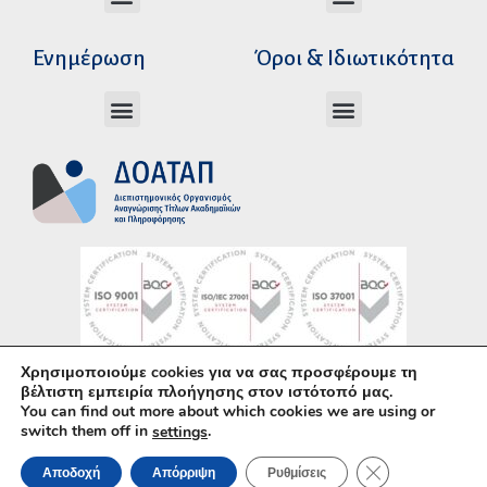
Διεύθυνση Ακαδημαϊκής Αναγνώρισης
Διεύθυνση Διοικητικής Υποστήριξης
Αυτοτελές Δικαστικό Γραφείο του Ν.Σ.Κ
Αυτοτελές Τμήμα Ψηφιακών Εφαρμογών
Αιτήματα υπέρβασης σειράς προτεραιότητας
Χρόνοι διεκπεραίωσης αιτήσεων
Αιτήματα φορέων για επιβεβαίωση γνησιότητας πράξεων αναγνώρισης
Ενημέρωση
Όροι & Ιδιωτικότητα
Ανώτατα Eκπαιδευτικά Iδρύματα Ελλάδος
Το Ελληνικό Σύστημα Εκπαίδευσης
Όροι Χρήσης – Δήλωση Απορρήτου
Πολιτική Προστασίας Προσωπικών Δεδομένων
Κώδικας Ηθικής και Επαγγελματικής
Χρησιμοποιούμε cookies για να σας προσφέρουμε τη
Υλοποίηση με χρήση του
Ανοικτού Λογισμικού
βέλτιστη εμπειρία πλοήγησης στον ιστότοπό μας.
You can find out more about which cookies we are using or
WordPress
• Άδεια χρήσης περιεχομένου:
CC–
switch them off in
.
settings
BY–SA
ΚΛΕΊΣΙΜΟ ΤΟΥ 
Αποδοχή
Απόρριψη
Ρυθμίσεις