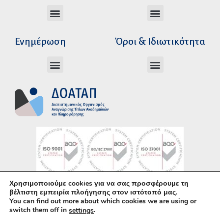
Διεύθυνση Ακαδημαϊκής Αναγνώρισης
Διεύθυνση Διοικητικής Υποστήριξης
Αυτοτελές Δικαστικό Γραφείο του Ν.Σ.Κ
Αυτοτελές Τμήμα Ψηφιακών Εφαρμογών
Αιτήματα υπέρβασης σειράς προτεραιότητας
Χρόνοι διεκπεραίωσης αιτήσεων
Αιτήματα φορέων για επιβεβαίωση γνησιότητας πράξεων αναγνώρισης
Ενημέρωση
Όροι & Ιδιωτικότητα
Ανώτατα Eκπαιδευτικά Iδρύματα Ελλάδος
Το Ελληνικό Σύστημα Εκπαίδευσης
Όροι Χρήσης – Δήλωση Απορρήτου
Πολιτική Προστασίας Προσωπικών Δεδομένων
Κώδικας Ηθικής και Επαγγελματικής
Χρησιμοποιούμε cookies για να σας προσφέρουμε τη
Υλοποίηση με χρήση του
Ανοικτού Λογισμικού
βέλτιστη εμπειρία πλοήγησης στον ιστότοπό μας.
You can find out more about which cookies we are using or
WordPress
• Άδεια χρήσης περιεχομένου:
CC–
switch them off in
.
settings
BY–SA