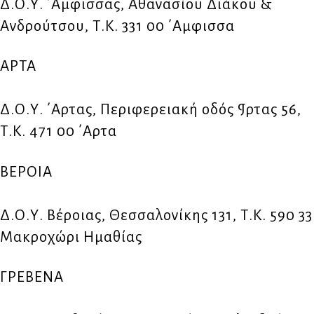
Δ.Ο.Υ. ΄Αμφισσας, Αθανασίου Διάκου &
Ανδρούτσου, Τ.Κ. 331 00 ΄Αμφισσα
ΑΡΤΑ
Δ.Ο.Υ. ΄Αρτας, Περιφερειακή οδός ¶ρτας 56,
Τ.Κ. 471 00 ΄Αρτα
ΒΕΡΟΙΑ
Δ.Ο.Υ. Βέροιας, Θεσσαλονίκης 131, Τ.Κ. 590 33
Μακροχώρι Ημαθίας
ΓΡΕΒΕΝΑ