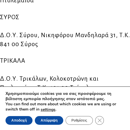
Πτολεμαίδα
ΣΥΡΟΣ
Δ.Ο.Υ. Σύρου, Νικηφόρου Μανδηλαρά 31, Τ.Κ.
841 00 Σύρος
ΤΡΙΚΑΛΑ
Δ.Ο.Υ. Τρικάλων, Κολοκοτρώνη και
Πτολεμαίου, Τ.Κ. 421 00 Τρίκαλα
Χρησιμοποιούμε cookies για να σας προσφέρουμε τη
βέλτιστη εμπειρία πλοήγησης στον ιστότοπό μας.
ΧΑΛΚΙΔΑ
You can find out more about which cookies we are using or
switch them off in
.
settings
ΚΛΕΊΣΙΜΟ ΤΟΥ 
Αποδοχή
Απόρριψη
Ρυθμίσεις
Δ.Ο.Υ. Χαλκίδας, Δημάρχου Σκούρα (Δύο