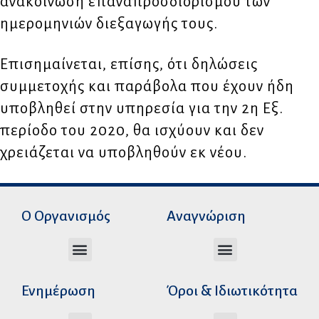
ανακοίνωση επαναπροσδιορισμού των
ημερομηνιών διεξαγωγής τους.
Επισημαίνεται, επίσης, ότι δηλώσεις
συμμετοχής και παράβολα που έχουν ήδη
υποβληθεί στην υπηρεσία για την 2η Εξ.
περίοδο του 2020, θα ισχύουν και δεν
χρειάζεται να υποβληθούν εκ νέου.
Ο Οργανισμός
Αναγνώριση
Διεύθυνση Ακαδημαϊκής Αναγνώρισης
Διεύθυνση Διοικητικής Υποστήριξης
Αυτοτελές Δικαστικό Γραφείο του Ν.Σ.Κ
Αυτοτελές Τμήμα Ψηφιακών Εφαρμογών
Αιτήματα υπέρβασης σειράς προτεραιότητας
Χρόνοι διεκπεραίωσης αιτήσεων
Αιτήματα φορέων για επιβεβαίωση γνησιότητας πράξεων αναγνώρισης
Ενημέρωση
Όροι & Ιδιωτικότητα