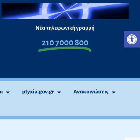
Νέα τηλεφωνική γραμμή
Ανο
210 7000 800
οι
ptyxia.gov.gr
Ανακοινώσεις