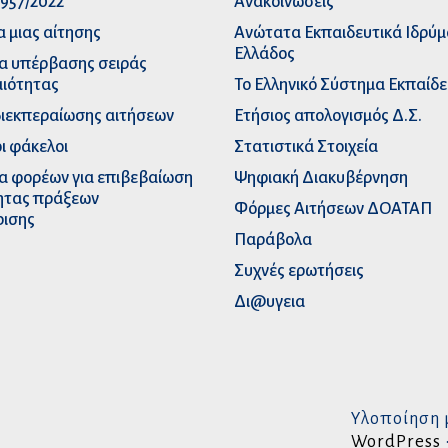
957/2022
Ανακοινώσεις
α μιας αίτησης
Ανώτατα Eκπαιδευτικά Iδρύ
Ελλάδος
α υπέρβασης σειράς
ιότητας
Το Ελληνικό Σύστημα Εκπαίδ
διεκπεραίωσης αιτήσεων
Ετήσιος απολογισμός Δ.Σ.
ι φάκελοι
Στατιστικά Στοιχεία
α φορέων για επιβεβαίωση
Ψηφιακή Διακυβέρνηση
ητας πράξεων
Φόρμες Αιτήσεων ΔΟΑΤΑΠ
ρισης
Παράβολα
Συχνές ερωτήσεις
Δι@υγεια
Υλοποίηση 
WordPress