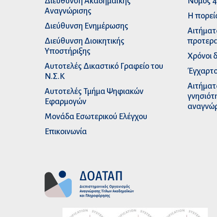
Διεύθυνση Ακαδημαϊκής
Νόμος 4
Αναγνώρισης
Η πορεί
Διεύθυνση Ενημέρωσης
Αιτήματ
Διεύθυνση Διοικητικής
προτερα
Υποστήριξης
Χρόνοι 
Αυτοτελές Δικαστικό Γραφείο του
Έγχαρτο
Ν.Σ.Κ
Αιτήματ
Αυτοτελές Τμήμα Ψηφιακών
γνησιότ
Εφαρμογών
αναγνώ
Μονάδα Εσωτερικού Ελέγχου
Επικοινωνία