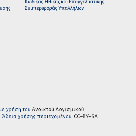
Κώδικας Ηθικής και Επαγγελματικής
ευσης
Συμπεριφοράς Υπαλλήλων
με χρήση του
Ανοικτού Λογισμικού
• Άδεια χρήσης περιεχομένου:
CC–BY–SA