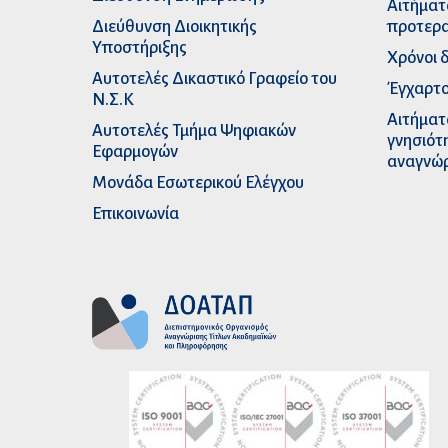
Αιτήματ
Διεύθυνση Διοικητικής
προτερα
Υποστήριξης
Χρόνοι 
Αυτοτελές Δικαστικό Γραφείο του
Έγχαρτο
Ν.Σ.Κ
Αιτήματ
Αυτοτελές Τμήμα Ψηφιακών
γνησιότ
Εφαρμογών
αναγνώ
Μονάδα Εσωτερικού Ελέγχου
Επικοινωνία