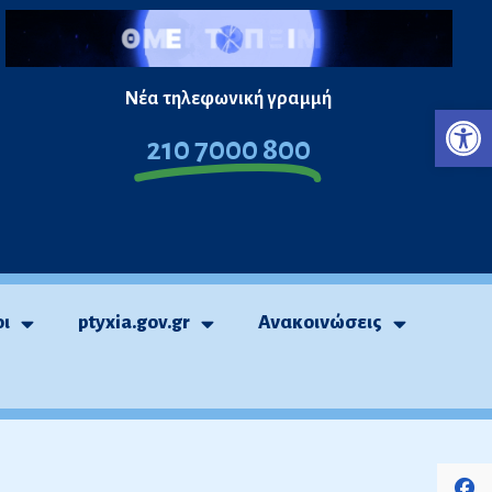
Νέα τηλεφωνική γραμμή
Ανο
210 7000 800
οι
ptyxia.gov.gr
Ανακοινώσεις