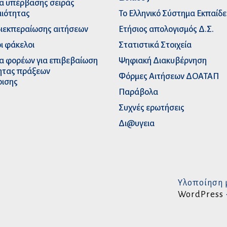
α υπέρβασης σειράς
ιότητας
Το Ελληνικό Σύστημα Εκπαίδ
διεκπεραίωσης αιτήσεων
Ετήσιος απολογισμός Δ.Σ.
ι φάκελοι
Στατιστικά Στοιχεία
α φορέων για επιβεβαίωση
Ψηφιακή Διακυβέρνηση
ητας πράξεων
Φόρμες Αιτήσεων ΔΟΑΤΑΠ
ρισης
Παράβολα
Συχνές ερωτήσεις
Δι@υγεια
Υλοποίηση 
WordPress