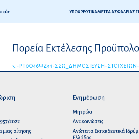
ρικής
2
Πορεία Εκτέλεσης Προϋπολο
ς
3.-ΡΤ0Ο46ΨΖ34-Σ2Ω_ΔΗΜΟΣΙΕΥΣΗ-ΣΤΟΙΧΕΙΩΝ
ώριση
Ενημέρωση
p
Μητρώα
957/2022
Ανακοινώσεις
α μιας αίτησης
Ανώτατα Eκπαιδευτικά Iδρύ
Ελλάδος