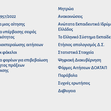
p
Μητρώα
957/2022
Ανακοινώσεις
α μιας αίτησης
Ανώτατα Eκπαιδευτικά Iδρύ
Ελλάδος
α υπέρβασης σειράς
ιότητας
Το Ελληνικό Σύστημα Εκπαίδ
διεκπεραίωσης αιτήσεων
Ετήσιος απολογισμός Δ.Σ.
ι φάκελοι
Στατιστικά Στοιχεία
α φορέων για επιβεβαίωση
Ψηφιακή Διακυβέρνηση
ητας πράξεων
Φόρμες Αιτήσεων ΔΟΑΤΑΠ
ρισης
Παράβολα
Συχνές ερωτήσεις
Δι@υγεια