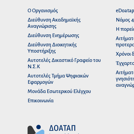
Ο Οργανισμός
eDoata
Διεύθυνση Ακαδημαϊκής
Νόμος 4
Αναγνώρισης
Η πορεί
Διεύθυνση Ενημέρωσης
Αιτήματ
Διεύθυνση Διοικητικής
προτερα
Υποστήριξης
Χρόνοι 
Αυτοτελές Δικαστικό Γραφείο του
Έγχαρτο
Ν.Σ.Κ
Αιτήματ
Αυτοτελές Τμήμα Ψηφιακών
γνησιότ
Εφαρμογών
αναγνώ
Μονάδα Εσωτερικού Ελέγχου
Επικοινωνία