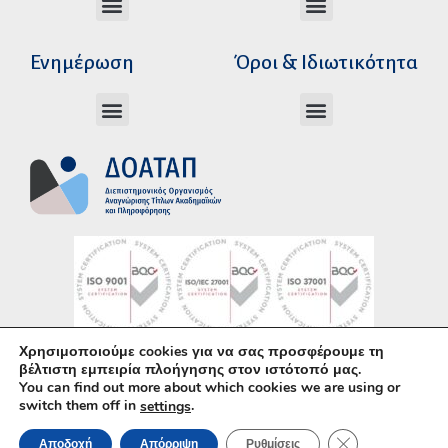
Διεύθυνση Ακαδημαϊκής Αναγνώρισης
Διεύθυνση Διοικητικής Υποστήριξης
Αυτοτελές Δικαστικό Γραφείο του Ν.Σ.Κ
Αυτοτελές Τμήμα Ψηφιακών Εφαρμογών
Αιτήματα υπέρβασης σειράς προτεραιότητας
Χρόνοι διεκπεραίωσης αιτήσεων
Αιτήματα φορέων για επιβεβαίωση γνησιότητας πράξεων αναγνώρισης
Ενημέρωση
Όροι & Ιδιωτικότητα
Ανώτατα Eκπαιδευτικά Iδρύματα Ελλάδος
Το Ελληνικό Σύστημα Εκπαίδευσης
Όροι Χρήσης – Δήλωση Απορρήτου
Πολιτική Προστασίας Προσωπικών Δεδομένων
Κώδικας Ηθικής και Επαγγελματικής
Χρησιμοποιούμε cookies για να σας προσφέρουμε τη
Υλοποίηση με χρήση του
Ανοικτού Λογισμικού
βέλτιστη εμπειρία πλοήγησης στον ιστότοπό μας.
You can find out more about which cookies we are using or
WordPress
• Άδεια χρήσης περιεχομένου:
CC–
switch them off in
.
settings
BY–SA
ΚΛΕΊΣΙΜΟ ΤΟΥ 
Αποδοχή
Απόρριψη
Ρυθμίσεις