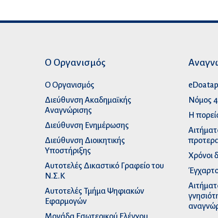
Ο Οργανισμός
Αναγν
Ο Οργανισμός
eDoata
Διεύθυνση Ακαδημαϊκής
Νόμος 4
Αναγνώρισης
Η πορεί
Διεύθυνση Ενημέρωσης
Αιτήματ
Διεύθυνση Διοικητικής
προτερα
Υποστήριξης
Χρόνοι 
Αυτοτελές Δικαστικό Γραφείο του
Έγχαρτο
Ν.Σ.Κ
Αιτήματ
Αυτοτελές Τμήμα Ψηφιακών
γνησιότ
Εφαρμογών
αναγνώ
Μονάδα Εσωτερικού Ελέγχου