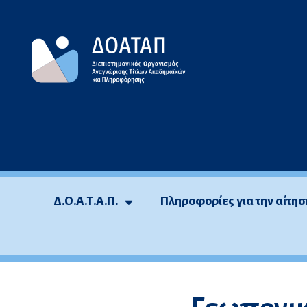
Μεταπηδήστε
στο
περιεχόμενο
Δ.Ο.Α.Τ.Α.Π.
Πληροφορίες για την αίτησ