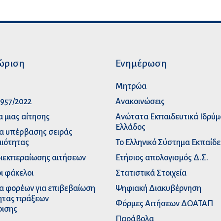
ώριση
Ενημέρωση
p
Μητρώα
957/2022
Ανακοινώσεις
α μιας αίτησης
Ανώτατα Eκπαιδευτικά Iδρύ
Ελλάδος
α υπέρβασης σειράς
ιότητας
Το Ελληνικό Σύστημα Εκπαίδ
διεκπεραίωσης αιτήσεων
Ετήσιος απολογισμός Δ.Σ.
ι φάκελοι
Στατιστικά Στοιχεία
α φορέων για επιβεβαίωση
Ψηφιακή Διακυβέρνηση
ητας πράξεων
Φόρμες Αιτήσεων ΔΟΑΤΑΠ
ρισης
Παράβολα