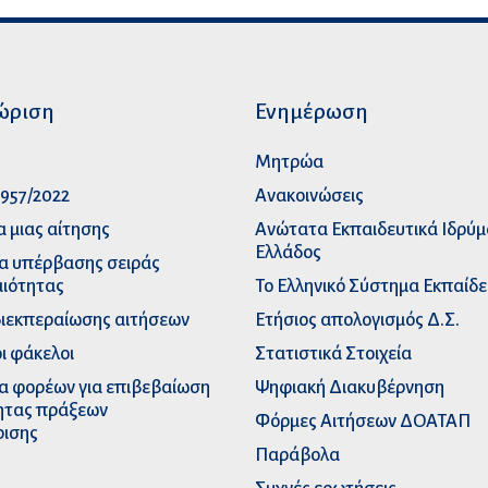
ώριση
Ενημέρωση
p
Μητρώα
957/2022
Ανακοινώσεις
α μιας αίτησης
Ανώτατα Eκπαιδευτικά Iδρύ
Ελλάδος
α υπέρβασης σειράς
ιότητας
Το Ελληνικό Σύστημα Εκπαίδ
διεκπεραίωσης αιτήσεων
Ετήσιος απολογισμός Δ.Σ.
ι φάκελοι
Στατιστικά Στοιχεία
α φορέων για επιβεβαίωση
Ψηφιακή Διακυβέρνηση
ητας πράξεων
Φόρμες Αιτήσεων ΔΟΑΤΑΠ
ρισης
Παράβολα