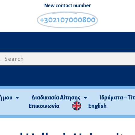
Νew contact number
+302107000800
ή μου
Διαδικασία Αίτησης
Ιδρύματα – Τί
Επικοινωνία
English