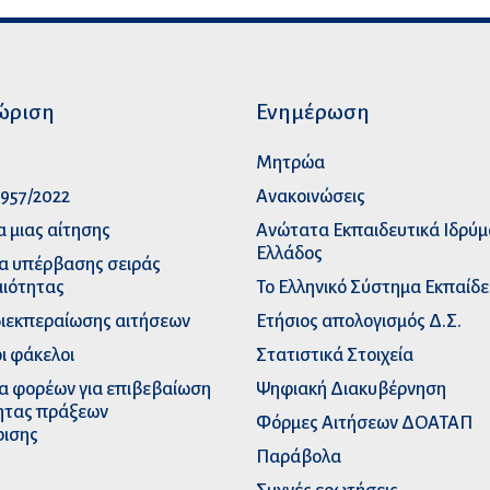
ώριση
Ενημέρωση
p
Μητρώα
957/2022
Ανακοινώσεις
α μιας αίτησης
Ανώτατα Eκπαιδευτικά Iδρύ
Ελλάδος
α υπέρβασης σειράς
ιότητας
Το Ελληνικό Σύστημα Εκπαίδ
διεκπεραίωσης αιτήσεων
Ετήσιος απολογισμός Δ.Σ.
ι φάκελοι
Στατιστικά Στοιχεία
α φορέων για επιβεβαίωση
Ψηφιακή Διακυβέρνηση
ητας πράξεων
Φόρμες Αιτήσεων ΔΟΑΤΑΠ
ρισης
Παράβολα