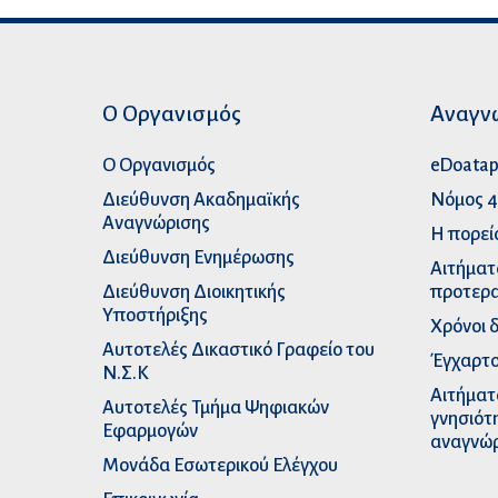
Ο Οργανισμός
Αναγν
Ο Οργανισμός
eDoata
Διεύθυνση Ακαδημαϊκής
Νόμος 4
Αναγνώρισης
Η πορεί
Διεύθυνση Ενημέρωσης
Αιτήματ
Διεύθυνση Διοικητικής
προτερα
Υποστήριξης
Χρόνοι 
Αυτοτελές Δικαστικό Γραφείο του
Έγχαρτο
Ν.Σ.Κ
Αιτήματ
Αυτοτελές Τμήμα Ψηφιακών
γνησιότ
Εφαρμογών
αναγνώ
Μονάδα Εσωτερικού Ελέγχου