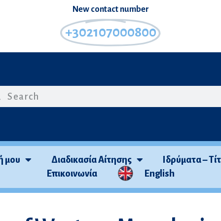
Νew contact number
+302107000800
ή μου
Διαδικασία Αίτησης
Ιδρύματα – Τί
Επικοινωνία
English